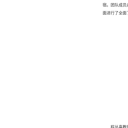
宿。团队成员
面进行了全面
程丛喜
教