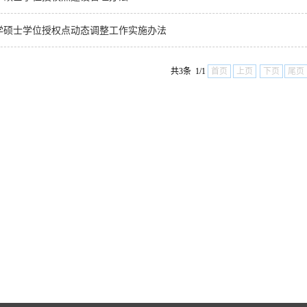
学硕士学位授权点动态调整工作实施办法
共3条 1/1
首页
上页
下页
尾页