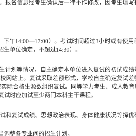
认。报名信息经考生确认后一律不作修改，因考生填写
。
:30，下午14:00—17:00）。考试时间超过3小时或有使
招生单位确定，不超过14:30）。
生计划等情况，自主确定本单位进入复试的初试成绩
学校网站上。复试采取差额形式，学校自主确定复试差
，按实际合格生源数组织复试。同等学力考生、
成人教育
复试时应
加试
至少两门本科主干课程。
试和复试成绩、思想政治表现、身体健康状况等择优
当调整各专业间的招生计划。