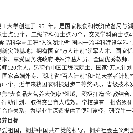
轻工大学创建于
1951年，是国家粮食和物资储备局
硕士点13个，二级学科硕士点70个，交叉学科硕士点4
“食品科学与工程”入选湖北省“国内一流学科建设学科”，
创新实践基地；拥有国家“万人计划”领军人才、国家
专家、享受国务院政府特殊津贴人员、全国优秀教师
名师120余人，另聘有中国工程院院士、国家“万人计划
、国家高端外专、湖北省“百人计划”和“楚天学者计划
台67个；近年来获国家科技进步二等奖6项，省级技术
聚焦
“大食品大营养大健康”领域，积极打造“科教结
505”行动计划，取得突出育人成效。学校建有一批省
期合作关系，为毕业生深造提供了便利途径，研究生一
培养目标
热爱祖国，拥护中国共产党的领导，拥护社会主义制