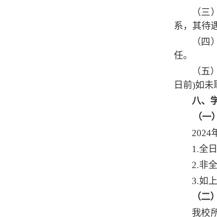
（三
系，其待
（四
任。
（五
日前)如
八、
（一
202
1.全
2.非
3.
（二
我校