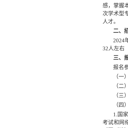
感，掌握
次学术型
人才。
二、
202
4
32
人左右
三、
报名
（一
（二
（三
（四
1.
国
考试和网