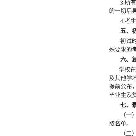
3.
的一切后
4.
五、
初试
殊要求的考
六、
学校
及其他学
提前公布
毕业生及
七、
（一
取名单。
（二