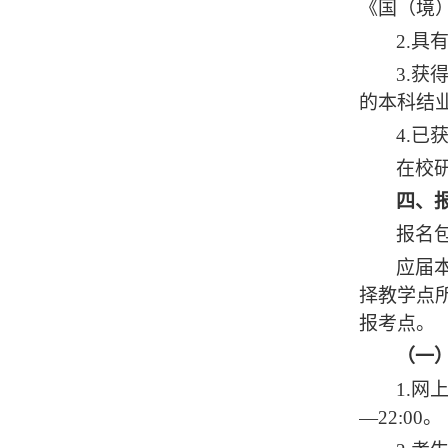
《国（境
2.
3.
的本科结
4.已
在校
四、
报名
应届
择教学点
报考点
。
（一
1.网
—22:00。