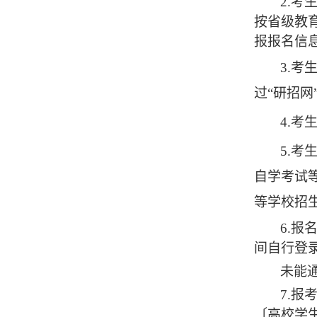
2.考
按省级教
报报名信
3.
过“研招
4.
5.
自学考试
等学校招
6.
间自行登录“
未能
7.
〔高校学