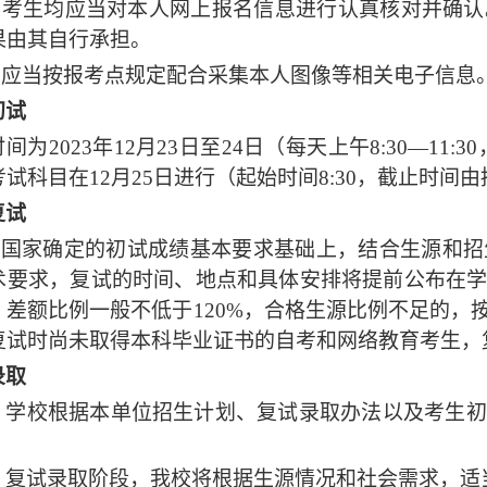
所有考生均应当对本人网上报名信息进行认真核对并确
果由其自行承担。
考生应当按报考点规定配合采集本人图像等相关电子信息
初试
时间为
2023年12月23日至24日（每天上午8:30—11
试科目在12月25日进行（起始时间8:30，截止时间由
复试
在国家确定的初试成绩基本要求基础上，结合生源和招
术要求，复试的时间、地点和具体安排将提前公布在
，差额比例一般不低于
120%，合格生源比例不足的
复试时尚未取得本科毕业证书的自考和网络教育考生，
录取
）学校
根据本单位招生计划、复试录取办法以及考生初
）复试录取阶段，我校将根据生源情况和社会需求，适