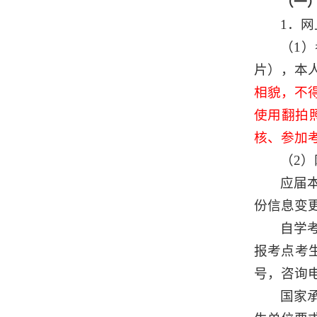
（一
1．
（1
片），
本
相貌，不
使用翻拍
核、参加
（2
应届
份信息变
自学
报考点考
号，咨询电话
国家