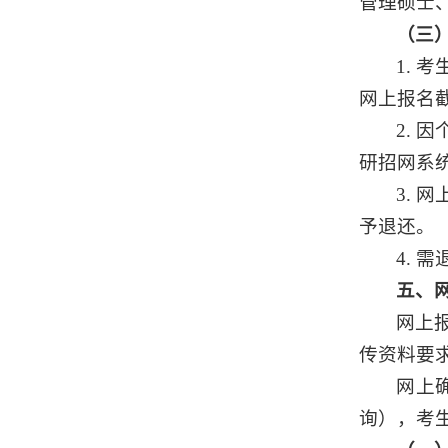
管理硕士
（三
1.
网上报名
2.
因
研招网系
3.
网
予退还。
4.
需
五、
网上
传资料要
网上
询
），考