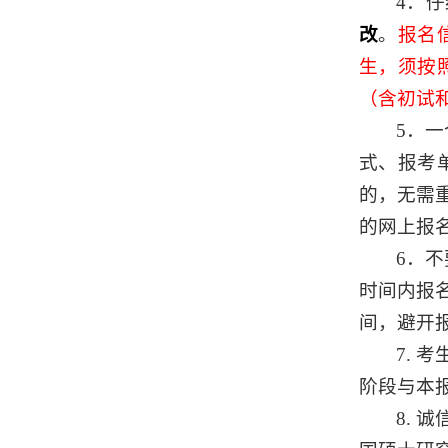
4．
改
。
报名
生，须按
（含初试
5．
式、报考
的，无需
的网上报
6．
时间内报
间，避开
7.
阶段与本
8.