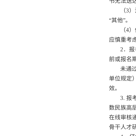
书无法送
（3
“其他”。
（4
应慎重考
2．
前或报名
未通
单位规定
效。
3. 
数民族高层次
在线审核通
骨干人才